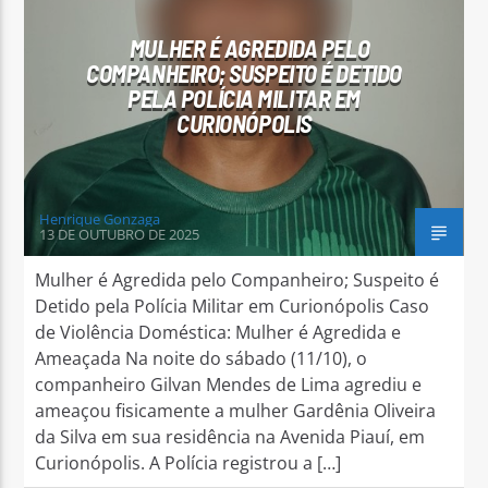
MULHER É AGREDIDA PELO
COMPANHEIRO; SUSPEITO É DETIDO
PELA POLÍCIA MILITAR EM
CURIONÓPOLIS
Arara Azul FM
Henrique Gonzaga
13 DE OUTUBRO DE 2025
Mulher é Agredida pelo Companheiro; Suspeito é
Detido pela Polícia Militar em Curionópolis Caso
de Violência Doméstica: Mulher é Agredida e
Ameaçada Na noite do sábado (11/10), o
companheiro Gilvan Mendes de Lima agrediu e
ameaçou fisicamente a mulher Gardênia Oliveira
da Silva em sua residência na Avenida Piauí, em
Curionópolis. A Polícia registrou a […]