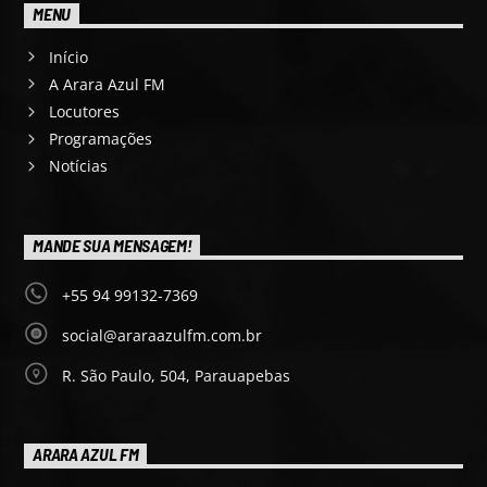
MENU
Início
A Arara Azul FM
Locutores
Programações
Notícias
MANDE SUA MENSAGEM!
+55 94 99132-7369
social@araraazulfm.com.br
R. São Paulo, 504, Parauapebas
ARARA AZUL FM