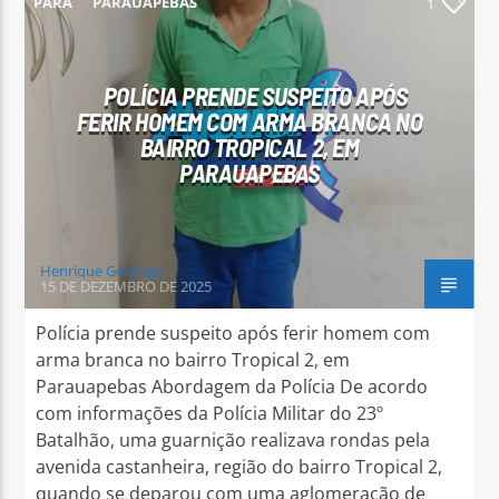
PARÁ
PARAUAPEBAS
1
POLÍCIA PRENDE SUSPEITO APÓS
FERIR HOMEM COM ARMA BRANCA NO
BAIRRO TROPICAL 2, EM
Arara Azul FM
PARAUAPEBAS
Henrique Gonzaga
15 DE DEZEMBRO DE 2025
Polícia prende suspeito após ferir homem com
arma branca no bairro Tropical 2, em
Parauapebas Abordagem da Polícia De acordo
com informações da Polícia Militar do 23º
Batalhão, uma guarnição realizava rondas pela
avenida castanheira, região do bairro Tropical 2,
quando se deparou com uma aglomeração de