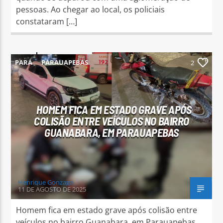
pessoas. Ao chegar ao local, os policiais
constataram […]
PARÁ
PARAUAPEBAS
2
HOMEM FICA EM ESTADO GRAVE APÓS
COLISÃO ENTRE VEÍCULOS NO BAIRRO
GUANABARA, EM PARAUAPEBAS
Henrique Gonzaga
11 DE AGOSTO DE 2025
Homem fica em estado grave após colisão entre
veículos no bairro Guanabara, em Parauapebas