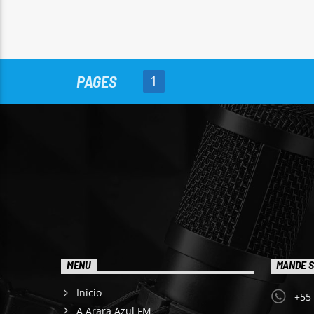
PAGES
1
MENU
MANDE S
Início
+55
A Arara Azul FM