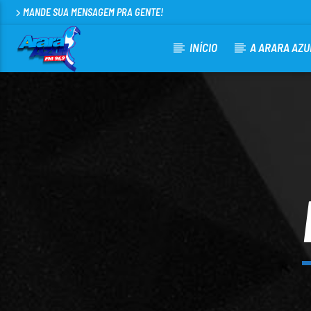
MANDE SUA MENSAGEM PRA GENTE!
INÍCIO
A ARARA AZU
CURRENT TRACK
ARARA AZUL FM 96,9
100