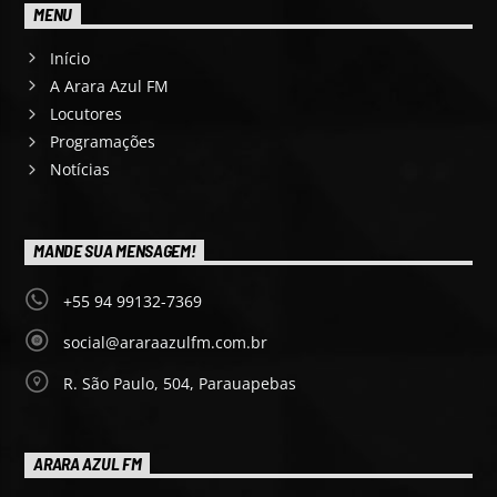
MENU
Início
A Arara Azul FM
Locutores
Programações
Notícias
MANDE SUA MENSAGEM!
+55 94 99132-7369
social@araraazulfm.com.br
R. São Paulo, 504, Parauapebas
ARARA AZUL FM