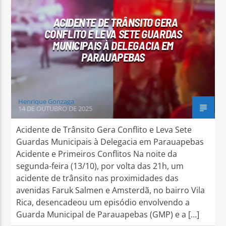
ACIDENTE DE TRÂNSITO GERA
CONFLITO E LEVA SETE GUARDAS
MUNICIPAIS À DELEGACIA EM
PARAUAPEBAS
Arara Azul FM
Henrique Gonzaga
14 DE OUTUBRO DE 2025
Acidente de Trânsito Gera Conflito e Leva Sete
Guardas Municipais à Delegacia em Parauapebas
Acidente e Primeiros Conflitos Na noite da
segunda-feira (13/10), por volta das 21h, um
acidente de trânsito nas proximidades das
avenidas Faruk Salmen e Amsterdã, no bairro Vila
Rica, desencadeou um episódio envolvendo a
Guarda Municipal de Parauapebas (GMP) e a […]