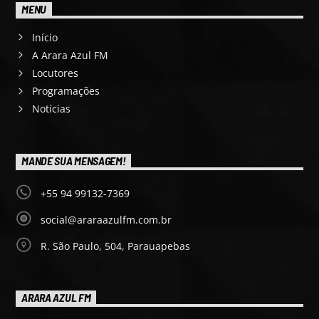
MENU
Início
A Arara Azul FM
Locutores
Programações
Notícias
MANDE SUA MENSAGEM!
+55 94 99132-7369
social@araraazulfm.com.br
R. São Paulo, 504, Parauapebas
ARARA AZUL FM