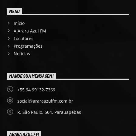
MENU
Início
A Arara Azul FM
Locutores
Programações
Notícias
MANDE SUA MENSAGEM!
+55 94 99132-7369
social@araraazulfm.com.br
R. São Paulo, 504, Parauapebas
ARARA AZUL FM