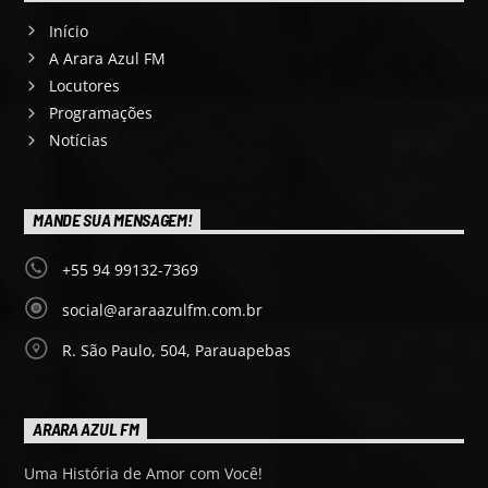
Início
A Arara Azul FM
Locutores
Programações
Notícias
MANDE SUA MENSAGEM!
+55 94 99132-7369
social@araraazulfm.com.br
R. São Paulo, 504, Parauapebas
ARARA AZUL FM
Uma História de Amor com Você!