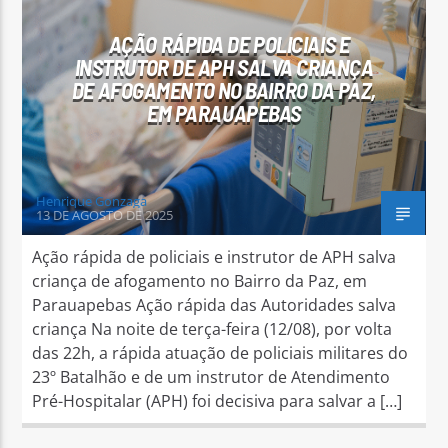
AÇÃO RÁPIDA DE POLICIAIS E
INSTRUTOR DE APH SALVA CRIANÇA
DE AFOGAMENTO NO BAIRRO DA PAZ,
EM PARAUAPEBAS
Arara Azul FM
Henrique Gonzaga
13 DE AGOSTO DE 2025
Ação rápida de policiais e instrutor de APH salva
criança de afogamento no Bairro da Paz, em
Parauapebas Ação rápida das Autoridades salva
criança Na noite de terça-feira (12/08), por volta
das 22h, a rápida atuação de policiais militares do
23º Batalhão e de um instrutor de Atendimento
Pré-Hospitalar (APH) foi decisiva para salvar a […]