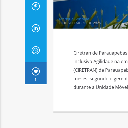
Henrique Gonzaga
30 DE SETEMBRO DE 2025
Ciretran de Parauapebas 
inclusivo Agilidade na e
(CIRETRAN) de Parauapeba
meses, segundo o gerente
1
durante a Unidade Móvel 