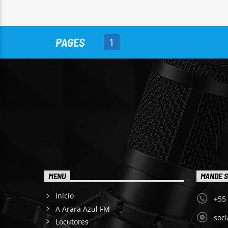
PAGES
1
MENU
MANDE S
Início
+55
A Arara Azul FM
soc
Locutores