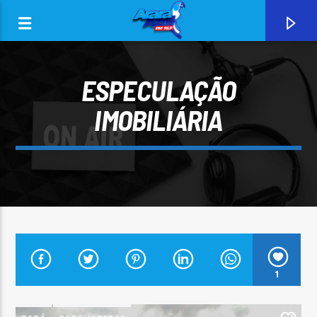
ESPECULAÇÃO
IMOBILIÁRIA
0:00
CURRENT TRACK
1
ARARA AZUL FM 96,9