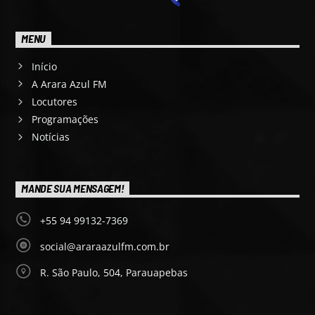
MENU
Início
A Arara Azul FM
Locutores
Programações
Notícias
MANDE SUA MENSAGEM!
+55 94 99132-7369
social@araraazulfm.com.br
R. São Paulo, 504, Parauapebas