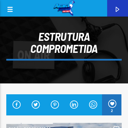
ESTRUTURA
COMPROMETIDA
0:00
CURRENT TRACK
2
ARARA AZUL FM 96,9