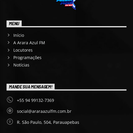
MENU
Início
A Arara Azul FM
Locutores
Programações
Notícias
MANDE SUA MENSAGEM!
+55 94 99132-7369
social@araraazulfm.com.br
R. São Paulo, 504, Parauapebas