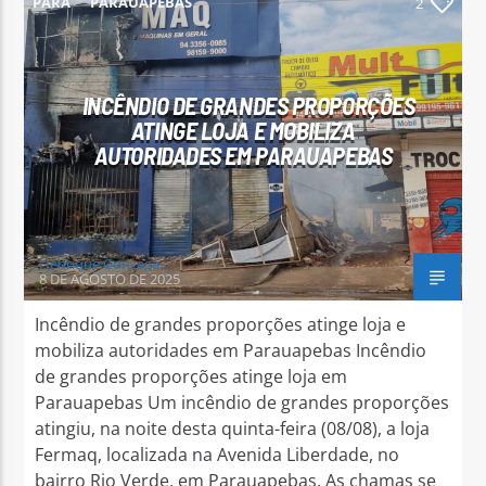
PARÁ
PARAUAPEBAS
2
INCÊNDIO DE GRANDES PROPORÇÕES
ATINGE LOJA E MOBILIZA
Arara Azul FM
AUTORIDADES EM PARAUAPEBAS
Henrique Gonzaga
8 DE AGOSTO DE 2025
Incêndio de grandes proporções atinge loja e
mobiliza autoridades em Parauapebas Incêndio
de grandes proporções atinge loja em
Parauapebas Um incêndio de grandes proporções
atingiu, na noite desta quinta-feira (08/08), a loja
Fermaq, localizada na Avenida Liberdade, no
bairro Rio Verde, em Parauapebas. As chamas se