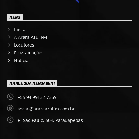
MENU
Início
A Arara Azul FM
Locutores
Programações
Notícias
MANDE SUA MENSAGEM!
+55 94 99132-7369
social@araraazulfm.com.br
R. São Paulo, 504, Parauapebas