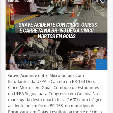
BRASIL
PARÁ
1
GRAVE ACIDENTE COM MICRO-ÔNIBUS
E CARRETA NA BR-153 DEIXA CINCO
Arara Azul FM
MORTOS EM GOIÁS
Henrique Gonzaga
16 DE JULHO DE 2025
Grave Acidente entre Micro-ônibus com
Estudantes da UFPA e Carreta na BR-153 Deixa
Cinco Mortos em Goiás Comboio de Estudantes
da UFPA Seguia para Congresso em Goiânia Na
madrugada desta quarta-feira (16/07), um trágico
acidente no km 04 da BR-153, no município de
Porangatu, em Goiás, resultou na morte de cinco