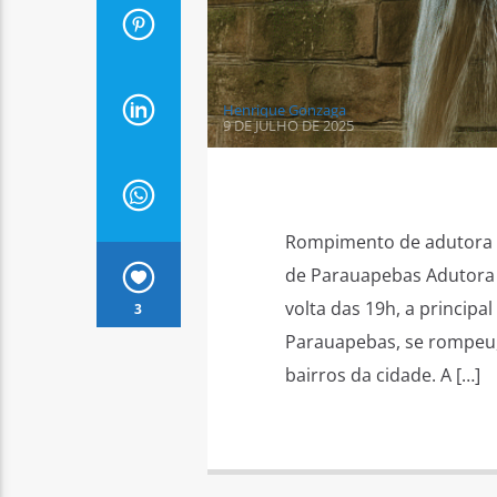
Henrique Gonzaga
9 DE JULHO DE 2025
Rompimento de adutora 
de Parauapebas Adutora d
volta das 19h, a principa
3
Parauapebas, se rompeu,
bairros da cidade. A […]