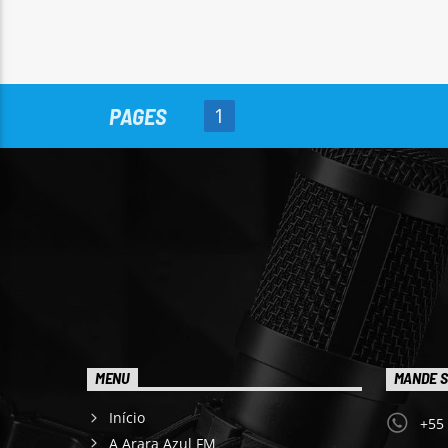
PAGES
1
MENU
MANDE S
Início
+55
A Arara Azul FM