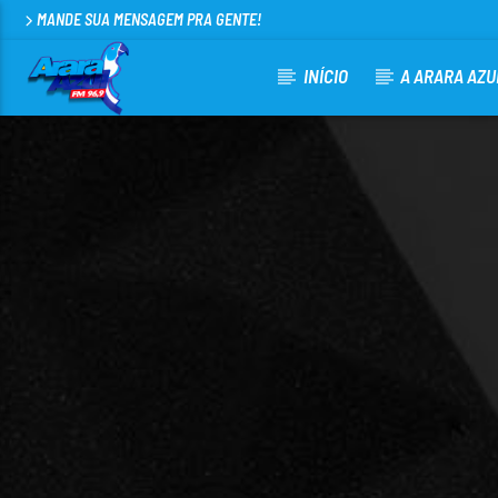
MANDE SUA MENSAGEM PRA GENTE!
INÍCIO
A ARARA AZU
CURRENT TRACK
ARARA AZUL FM 96,9
100