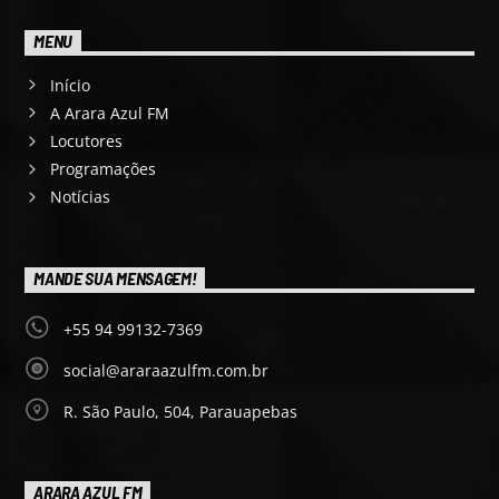
MENU
Início
A Arara Azul FM
Locutores
Programações
Notícias
MANDE SUA MENSAGEM!
+55 94 99132-7369
social@araraazulfm.com.br
R. São Paulo, 504, Parauapebas
ARARA AZUL FM