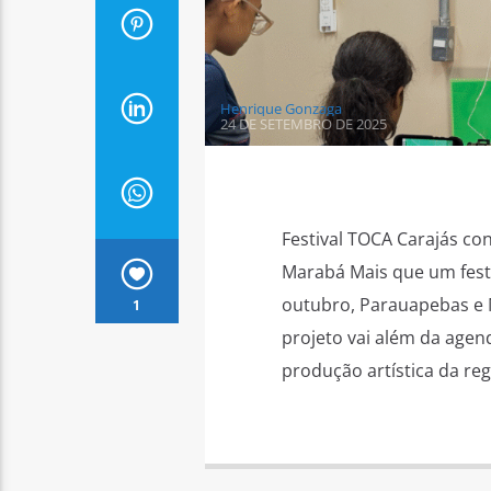
Henrique Gonzaga
24 DE SETEMBRO DE 2025
Festival TOCA Carajás co
Marabá Mais que um festi
outubro, Parauapebas e M
1
projeto vai além da agend
produção artística da reg