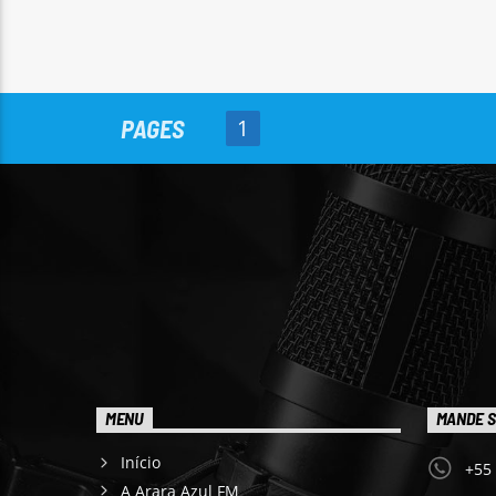
PAGES
1
MENU
MANDE S
Início
+55
A Arara Azul FM