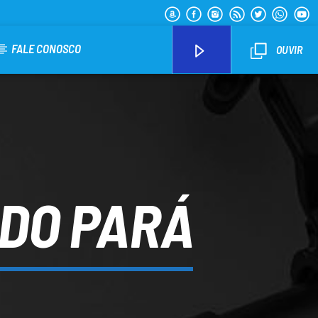
FALE CONOSCO
OUVIR
Arara Azul FM
 DO PARÁ