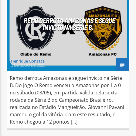
REMO DERROTA AMAZONAS E SEGUE
INVICTO NA SÉRIE B.
Arara Azul FM
Henrique Gonzaga
5 DE MAIO DE 2025
Remo derrota Amazonas e segue invicto na Série
B. Do jogo O Remo venceu o Amazonas por 1 a 0
no sábado (03/05), em partida válida pela sexta
rodada da Série B do Campeonato Brasileiro,
realizada no Estádio Mangueirão. Giovanni Pavani
marcou o gol da vitória. Com este resultado, o
Remo chegou a 12 pontos […]