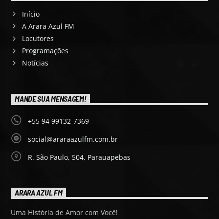
Início
A Arara Azul FM
Locutores
Programações
Notícias
MANDE SUA MENSAGEM!
+55 94 99132-7369
social@araraazulfm.com.br
R. São Paulo, 504, Parauapebas
ARARA AZUL FM
Uma História de Amor com Você!