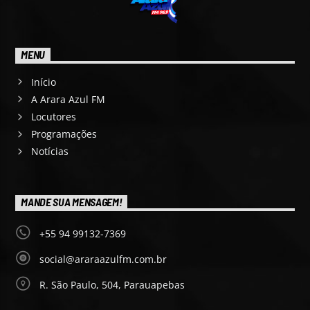
MENU
Início
A Arara Azul FM
Locutores
Programações
Notícias
MANDE SUA MENSAGEM!
+55 94 99132-7369
social@araraazulfm.com.br
R. São Paulo, 504, Parauapebas