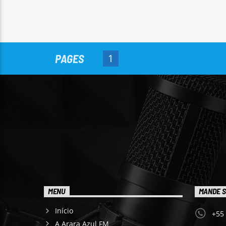
PAGES
1
MENU
MANDE S
Início
+55
A Arara Azul FM