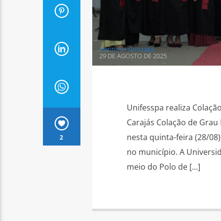
Henrique Gonzaga
29 DE AGOSTO DE 2025
Unifesspa realiza Colaçã
Carajás Colação de Grau 
nesta quinta-feira (28/0
2
no município. A Universid
meio do Polo de […]