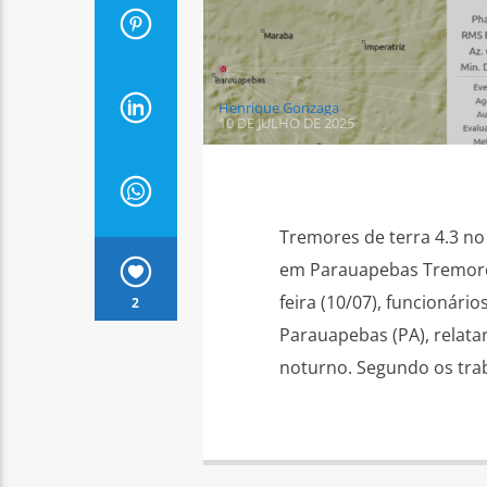
Henrique Gonzaga
10 DE JULHO DE 2025
Tremores de terra 4.3 no
em Parauapebas Tremores
feira (10/07), funcionári
2
Parauapebas (PA), relata
noturno. Segundo os tra