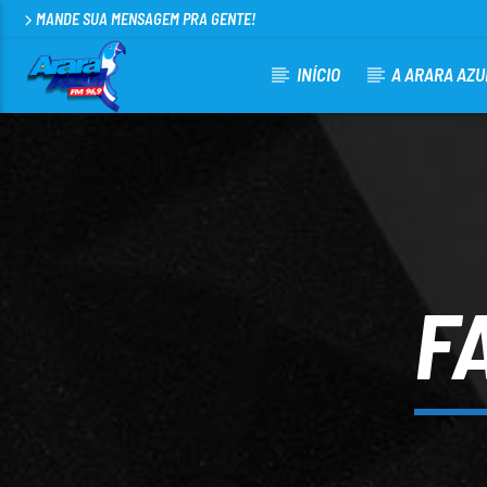
MANDE SUA MENSAGEM PRA GENTE!
INÍCIO
A ARARA AZU
CURRENT TRACK
ARARA AZUL FM 96,9
100
F