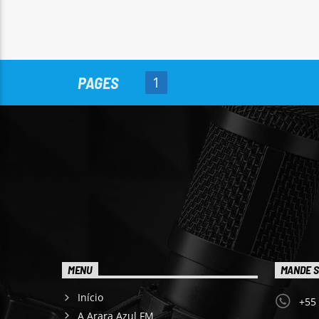
PAGES
1
MENU
MANDE S
Início
+55
A Arara Azul FM