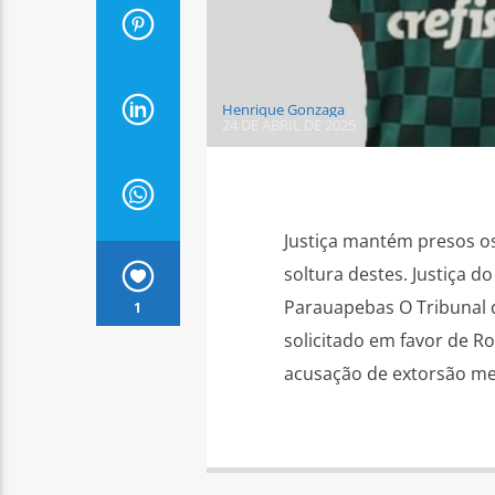
Henrique Gonzaga
24 DE ABRIL DE 2025
Justiça mantém presos 
soltura destes. Justiça 
Parauapebas O Tribunal 
1
solicitado em favor de R
acusação de extorsão me