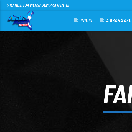
MANDE SUA MENSAGEM PRA GENTE!
INÍCIO
A ARARA AZU
CURRENT TRACK
ARARA AZUL FM 96,9
100
FA