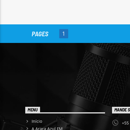
PAGES
1
MENU
MANDE S
Início
+55
A Arara Azul FM