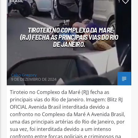
BRASIL
1
TIROTEIO NO COMPLEXO DA MARÉ
(RJ) FECHA AS PRINCIPAIS VIAS DO RIO
Arara Azul FM
DE JANEIRO.
Celso Gregory
9 DE DEZEMBRO DE 2024
Tiroteio no Complexo da Maré (RJ) fecha as
principais vias do Rio de Janeiro. Imagem: Blitz RJ
OFICIAL Avenida Brasil interditada devido a
confronto no Complexo da Maré A Avenida Brasil,
uma das principais artérias do Rio de Janeiro, por
sua vez, foi interditada devido a um intenso
confronto entre forças policiais e criminosos na