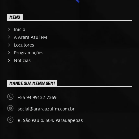
MENU
Início
A Arara Azul FM
Locutores
Programações
Notícias
MANDE SUA MENSAGEM!
+55 94 99132-7369
social@araraazulfm.com.br
R. São Paulo, 504, Parauapebas