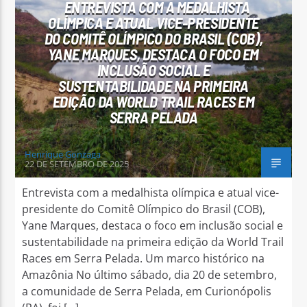
ENTREVISTA COM A MEDALHISTA
OLÍMPICA E ATUAL VICE-PRESIDENTE
DO COMITÊ OLÍMPICO DO BRASIL (COB),
YANE MARQUES, DESTACA O FOCO EM
INCLUSÃO SOCIAL E
SUSTENTABILIDADE NA PRIMEIRA
Arara Azul FM
EDIÇÃO DA WORLD TRAIL RACES EM
SERRA PELADA
Henrique Gonzaga
22 DE SETEMBRO DE 2025
Entrevista com a medalhista olímpica e atual vice-
presidente do Comitê Olímpico do Brasil (COB),
Yane Marques, destaca o foco em inclusão social e
sustentabilidade na primeira edição da World Trail
Races em Serra Pelada. Um marco histórico na
Amazônia No último sábado, dia 20 de setembro,
a comunidade de Serra Pelada, em Curionópolis