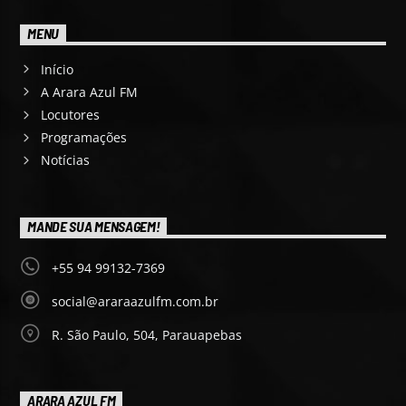
MENU
Início
A Arara Azul FM
Locutores
Programações
Notícias
MANDE SUA MENSAGEM!
+55 94 99132-7369
social@araraazulfm.com.br
R. São Paulo, 504, Parauapebas
ARARA AZUL FM