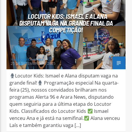
LOCUTOR KIDS: ISMAEL E ALANA
DISPUTAM VAGA NA GRANDE FINAL DA
COMPETIÇÃO!
Arara Azul FM
Henrique Gonzaga
25 DE SETEMBRO DE 2025
Locutor Kids: Ismael e Alana disputam vaga na
grande final!
Programação especial Na quarta-
feira (25), nossos convidados brilharam nos
programas Alerta 96 e Arara News, disputando
quem seguiria para a última etapa do Locutor
Kids. Classificados do Locutor Kids
Ismael
venceu Ana e já está na semifinal.
Alana venceu
Laís e também garantiu vaga […]