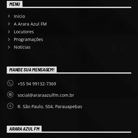
MENU
Início
A Arara Azul FM
Locutores
Programações
Notícias
MANDE SUA MENSAGEM!
+55 94 99132-7369
social@araraazulfm.com.br
R. São Paulo, 504, Parauapebas
ARARA AZUL FM