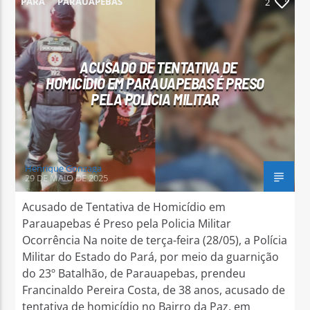
PARÁ
PARAUAPEBAS
2
ACUSADO DE TENTATIVA DE
HOMICÍDIO EM PARAUAPEBAS É PRESO
Arara Azul FM
PELA POLICIA MILITAR
Henrique Gonzaga
29 DE MAIO DE 2025
Acusado de Tentativa de Homicídio em
Parauapebas é Preso pela Policia Militar
Ocorrência Na noite de terça-feira (28/05), a Polícia
Militar do Estado do Pará, por meio da guarnição
do 23º Batalhão, de Parauapebas, prendeu
Francinaldo Pereira Costa, de 38 anos, acusado de
tentativa de homicídio no Bairro da Paz, em