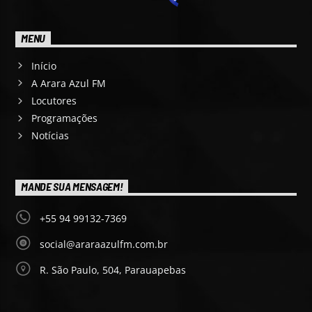
MENU
Início
A Arara Azul FM
Locutores
Programações
Notícias
MANDE SUA MENSAGEM!
+55 94 99132-7369
social@araraazulfm.com.br
R. São Paulo, 504, Parauapebas