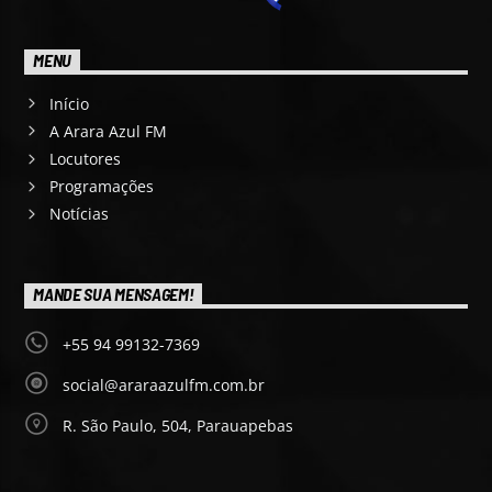
MENU
Início
A Arara Azul FM
Locutores
Programações
Notícias
MANDE SUA MENSAGEM!
+55 94 99132-7369
social@araraazulfm.com.br
R. São Paulo, 504, Parauapebas