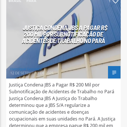
BRASIL
PARÁ
1
JUSTIÇA CONDENA JBS A PAGAR R$
200 MIL POR SUBNOTIFICAÇÃO DE
Arara Azul FM
ACIDENTES DE TRABALHO NO PARÁ
Henrique Gonzaga
12 DE SETEMBRO DE 2025
Justiça Condena JBS a Pagar R$ 200 Mil por
Subnotificação de Acidentes de Trabalho no Pará
Justiça Condena JBS A Justiça do Trabalho
determinou que a JBS S/A regularize a
comunicação de acidentes e doenças
ocupacionais em suas unidades no Pará. A Justiça
determinou que a empresa pague R$ 200 mil em