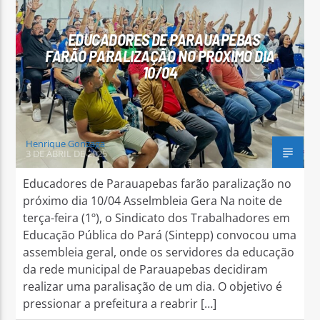
EDUCADORES DE PARAUAPEBAS
FARÃO PARALIZAÇÃO NO PRÓXIMO DIA
10/04
Arara Azul FM
Henrique Gonzaga
3 DE ABRIL DE 2025
Educadores de Parauapebas farão paralização no
próximo dia 10/04 Asselmbleia Gera Na noite de
terça-feira (1º), o Sindicato dos Trabalhadores em
Educação Pública do Pará (Sintepp) convocou uma
assembleia geral, onde os servidores da educação
da rede municipal de Parauapebas decidiram
realizar uma paralisação de um dia. O objetivo é
pressionar a prefeitura a reabrir […]