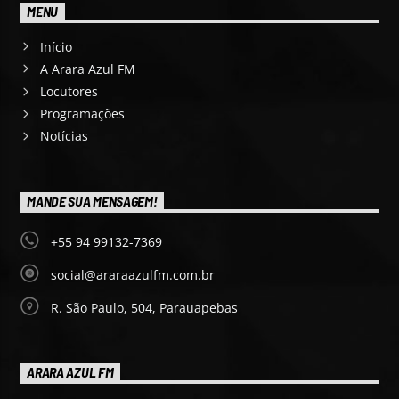
MENU
Início
A Arara Azul FM
Locutores
Programações
Notícias
MANDE SUA MENSAGEM!
+55 94 99132-7369
social@araraazulfm.com.br
R. São Paulo, 504, Parauapebas
ARARA AZUL FM