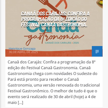
CANAÃ DOS CARAJÁS: CONFIRA A
PROGRAMAÇÃO DA 8ª EDIÇÃO DO
FESTIVAL CANAÃ GASTRONOMIA.
Arara Azul FM
Henrique Gonzaga
30 DE ABRIL DE 2025
Canaã dos Carajás: Confira a programação da 8ª
edição do Festival Canaã Gastronomia. Canaã
Gastronomia chega com novidades O sudeste do
Pará está pronto para receber o Canaã
Gastronomia, uma versão renovada do tradicional
Festival Gastronômico. O melhor de tudo é que o
evento será realizado de 30 de abril (hoje) a 4 de
maio […]