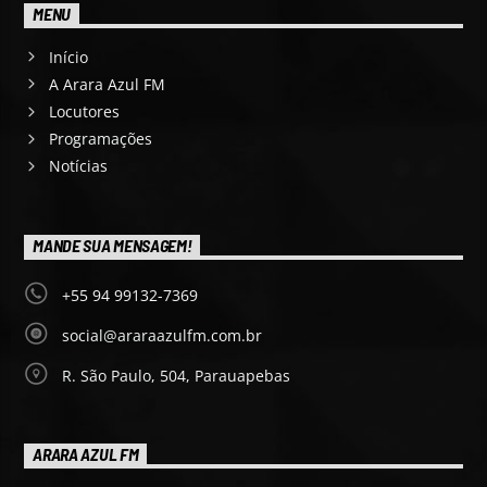
MENU
Início
A Arara Azul FM
Locutores
Programações
Notícias
MANDE SUA MENSAGEM!
+55 94 99132-7369
social@araraazulfm.com.br
R. São Paulo, 504, Parauapebas
ARARA AZUL FM