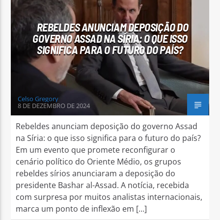
REBELDES ANUNCIAM DEPOSIÇÃO DO
GOVERNO ASSAD NA SÍRIA: O QUE ISSO
SIGNIFICA PARA O FUTURO DO PAÍS?
Arara Azul FM
Celso Gregory
8 DE DEZEMBRO DE 2024
Rebeldes anunciam deposição do governo Assad
na Síria: o que isso significa para o futuro do país?
Em um evento que promete reconfigurar o
cenário político do Oriente Médio, os grupos
rebeldes sírios anunciaram a deposição do
presidente Bashar al-Assad. A notícia, recebida
com surpresa por muitos analistas internacionais,
marca um ponto de inflexão em […]