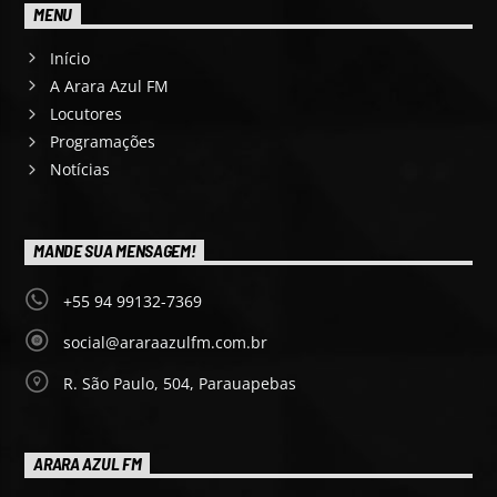
MENU
Início
A Arara Azul FM
Locutores
Programações
Notícias
MANDE SUA MENSAGEM!
+55 94 99132-7369
social@araraazulfm.com.br
R. São Paulo, 504, Parauapebas
ARARA AZUL FM