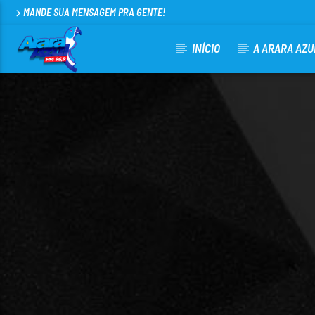
MANDE SUA MENSAGEM PRA GENTE!
INÍCIO
A ARARA AZU
CURRENT TRACK
ARARA AZUL FM 96,9
100