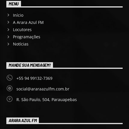
MENU
Início
A Arara Azul FM
Locutores
Programações
Notícias
MANDE SUA MENSAGEM!
+55 94 99132-7369
social@araraazulfm.com.br
R. São Paulo, 504, Parauapebas
ARARA AZUL FM