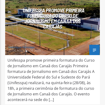
UNIFESSPA PROMOVE PRIMEIRA
FORMATURA DO CURSO DE
JORNALISMO EM CANAÃ DOS
CARAJÁS
Arara Azul FM
Henrique Gonzaga
22 DE AGOSTO DE 2025
Unifesspa promove primeira formatura do Curso
de Jornalismo em Canaã dos Carajás Primeira
formatura de Jornalismo em Canaã dos Carajás A
Universidade Federal do Sul e Sudeste do Pará
(Unifesspa) realizará, na quinta-feira (28/08), às
18h, a primeira cerimônia de formatura do curso
de Jornalismo em Canaã dos Carajás. O evento
acontecerá na sede do […]