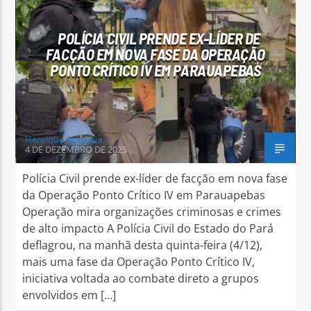
POLÍCIA CIVIL PRENDE EX-LÍDER DE
FACÇÃO EM NOVA FASE DA OPERAÇÃO
PONTO CRÍTICO IV EM PARAUAPEBAS
Arara Azul FM
Henrique Gonzaga
4 DE DEZEMBRO DE 2025
Polícia Civil prende ex-líder de facção em nova fase
da Operação Ponto Crítico IV em Parauapebas
Operação mira organizações criminosas e crimes
de alto impacto A Polícia Civil do Estado do Pará
deflagrou, na manhã desta quinta-feira (4/12),
mais uma fase da Operação Ponto Crítico IV,
iniciativa voltada ao combate direto a grupos
envolvidos em […]