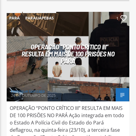
PARÁ
PARAUAPEBAS
1
OPERAÇÃO “PONTO CRÍTICO III”
RESULTA EM MAIS DE 100 PRISÕES NO
PARÁ
Henrique Gonzaga
24 DE OUTUBRO DE 2025
OPERAÇÃO “PONTO CRÍTICO III” RESULTA EM MAIS
DE 100 PRISÕES NO PARÁ Ação integrada em todo
o Estado A Polícia Civil do Estado do Pará
deflagrou, na quinta-feira (23/10), a terceira fase