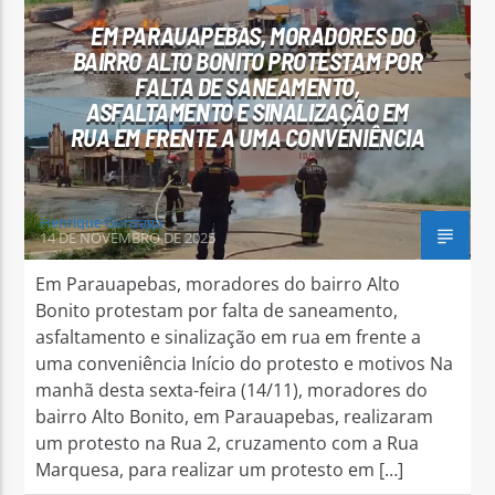
EM PARAUAPEBAS, MORADORES DO
BAIRRO ALTO BONITO PROTESTAM POR
FALTA DE SANEAMENTO,
ASFALTAMENTO E SINALIZAÇÃO EM
RUA EM FRENTE A UMA CONVENIÊNCIA
Arara Azul FM
Henrique Gonzaga
14 DE NOVEMBRO DE 2025
Em Parauapebas, moradores do bairro Alto
Bonito protestam por falta de saneamento,
asfaltamento e sinalização em rua em frente a
uma conveniência Início do protesto e motivos Na
manhã desta sexta-feira (14/11), moradores do
bairro Alto Bonito, em Parauapebas, realizaram
um protesto na Rua 2, cruzamento com a Rua
Marquesa, para realizar um protesto em […]