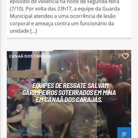
episódio de violência na noite de segunda-feira
(7/10). Por volta das 23h17, a equipe da Guarda
Municipal atendeu a uma ocorrência de lesão
corporal e ameaça contra um funcionário da
unidade […]
CANAÃ DOS CARAJÁS
0
EQUIPES DE RESGATE SALVAM
GARIMPEIROS SOTERRADOS EM MINA
EM CANAÃ DOS CARAJÁS.
Henrique Gonzaga
27 DE JANEIRO DE 2025