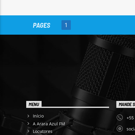
PAGES
1
MENU
MANDE S
Início
+55
A Arara Azul FM
soc
Locutores