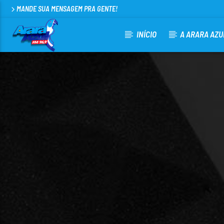
MANDE SUA MENSAGEM PRA GENTE!
INÍCIO
A ARARA AZU
CURRENT TRACK
ARARA AZUL FM 96,9
100