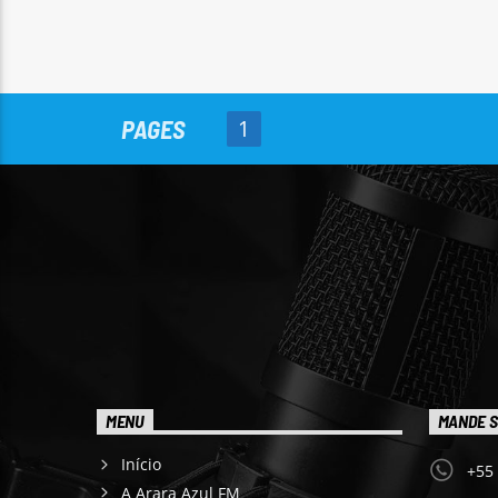
PAGES
1
MENU
MANDE S
Início
+55
A Arara Azul FM