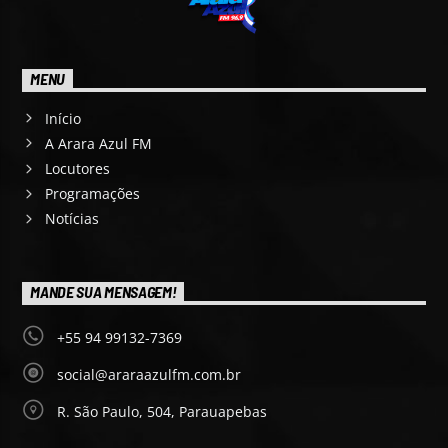
MENU
Início
A Arara Azul FM
Locutores
Programações
Notícias
MANDE SUA MENSAGEM!
+55 94 99132-7369
social@araraazulfm.com.br
R. São Paulo, 504, Parauapebas