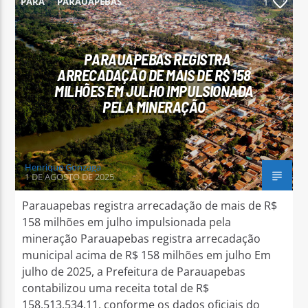
PARÁ
PARAUAPEBAS
1
PARAUAPEBAS REGISTRA
ARRECADAÇÃO DE MAIS DE R$ 158
MILHÕES EM JULHO IMPULSIONADA
Arara Azul FM
PELA MINERAÇÃO
Henrique Gonzaga
1 DE AGOSTO DE 2025
Parauapebas registra arrecadação de mais de R$
158 milhões em julho impulsionada pela
mineração Parauapebas registra arrecadação
municipal acima de R$ 158 milhões em julho Em
julho de 2025, a Prefeitura de Parauapebas
contabilizou uma receita total de R$
158.513.534,11, conforme os dados oficiais do