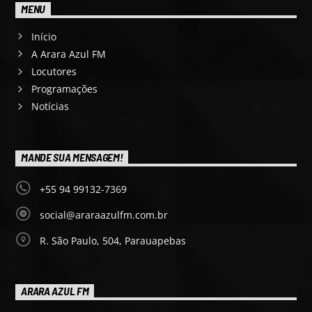
MENU
Início
A Arara Azul FM
Locutores
Programações
Notícias
MANDE SUA MENSAGEM!
+55 94 99132-7369
social@araraazulfm.com.br
R. São Paulo, 504, Parauapebas
ARARA AZUL FM