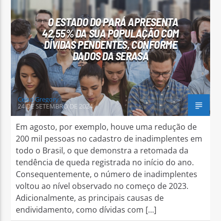
O ESTADO DO PARÁ APRESENTA
42,55% DA SUA POPULAÇÃO COM
DÍVIDAS PENDENTES, CONFORME
DADOS DA SERASA
Arara Azul FM
Celso Gregory
24 DE SETEMBRO DE 2024
Em agosto, por exemplo, houve uma redução de
200 mil pessoas no cadastro de inadimplentes em
todo o Brasil, o que demonstra a retomada da
tendência de queda registrada no início do ano.
Consequentemente, o número de inadimplentes
voltou ao nível observado no começo de 2023.
Adicionalmente, as principais causas de
endividamento, como dívidas com […]