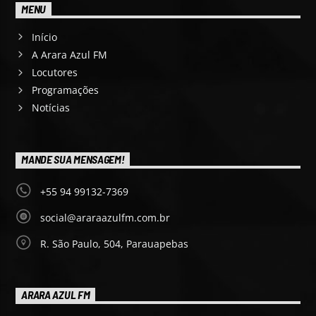
MENU
Início
A Arara Azul FM
Locutores
Programações
Notícias
MANDE SUA MENSAGEM!
+55 94 99132-7369
social@araraazulfm.com.br
R. São Paulo, 504, Parauapebas
ARARA AZUL FM