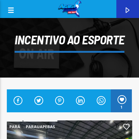
INCENTIVO AO ESPORTE
0:00
1
CURRENT TRACK
ARARA AZUL FM 96,9
PARÁ
PARAUAPEBAS
1