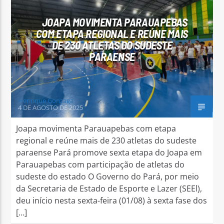
JOAPA MOVIMENTA PARAUAPEBAS
COM ETAPA REGIONAL E REÚNE MAIS
DE 230 ATLETAS DO SUDESTE
PARAENSE
Arara Azul FM
Henrique Gonzaga
4 DE AGOSTO DE 2025
Joapa movimenta Parauapebas com etapa
regional e reúne mais de 230 atletas do sudeste
paraense Pará promove sexta etapa do Joapa em
Parauapebas com participação de atletas do
sudeste do estado O Governo do Pará, por meio
da Secretaria de Estado de Esporte e Lazer (SEEl),
deu início nesta sexta-feira (01/08) à sexta fase dos
[…]