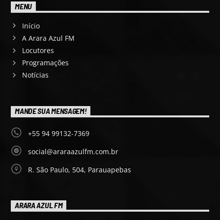
MENU
Início
A Arara Azul FM
Locutores
Programações
Notícias
MANDE SUA MENSAGEM!
+55 94 99132-7369
social@araraazulfm.com.br
R. São Paulo, 504, Parauapebas
ARARA AZUL FM