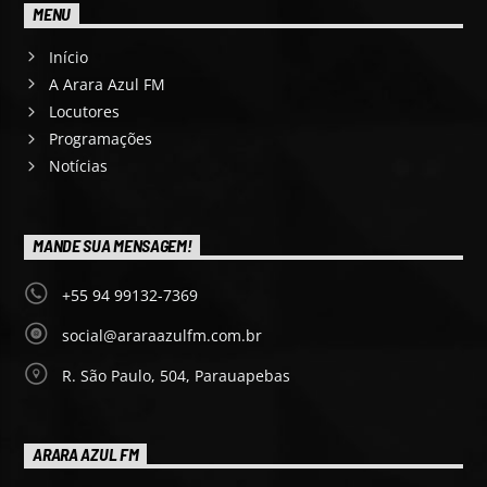
MENU
Início
A Arara Azul FM
Locutores
Programações
Notícias
MANDE SUA MENSAGEM!
+55 94 99132-7369
social@araraazulfm.com.br
R. São Paulo, 504, Parauapebas
ARARA AZUL FM