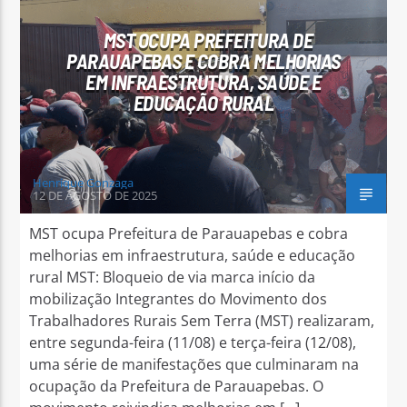
MST OCUPA PREFEITURA DE
PARAUAPEBAS E COBRA MELHORIAS
EM INFRAESTRUTURA, SAÚDE E
EDUCAÇÃO RURAL
Arara Azul FM
Henrique Gonzaga
12 DE AGOSTO DE 2025
MST ocupa Prefeitura de Parauapebas e cobra
melhorias em infraestrutura, saúde e educação
rural MST: Bloqueio de via marca início da
mobilização Integrantes do Movimento dos
Trabalhadores Rurais Sem Terra (MST) realizaram,
entre segunda-feira (11/08) e terça-feira (12/08),
uma série de manifestações que culminaram na
ocupação da Prefeitura de Parauapebas. O