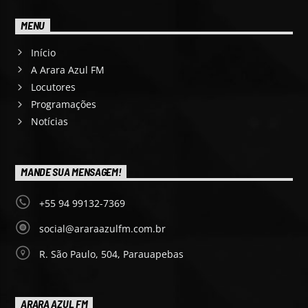
MENU
Início
A Arara Azul FM
Locutores
Programações
Notícias
MANDE SUA MENSAGEM!
+55 94 99132-7369
social@araraazulfm.com.br
R. São Paulo, 504, Parauapebas
ARARA AZUL FM