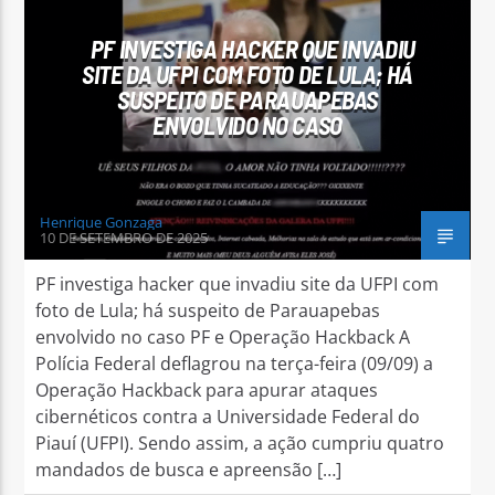
PF INVESTIGA HACKER QUE INVADIU
SITE DA UFPI COM FOTO DE LULA; HÁ
SUSPEITO DE PARAUAPEBAS
ENVOLVIDO NO CASO
Arara Azul FM
Henrique Gonzaga
10 DE SETEMBRO DE 2025
PF investiga hacker que invadiu site da UFPI com
foto de Lula; há suspeito de Parauapebas
envolvido no caso PF e Operação Hackback A
Polícia Federal deflagrou na terça-feira (09/09) a
Operação Hackback para apurar ataques
cibernéticos contra a Universidade Federal do
Piauí (UFPI). Sendo assim, a ação cumpriu quatro
mandados de busca e apreensão […]