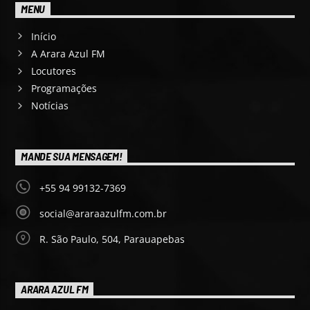
MENU
Início
A Arara Azul FM
Locutores
Programações
Notícias
MANDE SUA MENSAGEM!
+55 94 99132-7369
social@araraazulfm.com.br
R. São Paulo, 504, Parauapebas
ARARA AZUL FM