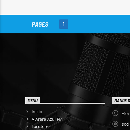
PAGES
1
MENU
MANDE S
Início
+55
A Arara Azul FM
soc
Locutores