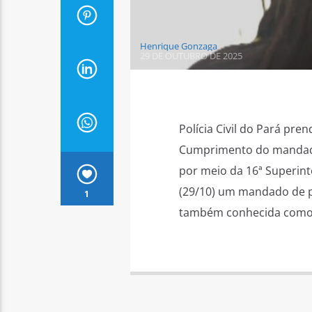
Henrique Gonzaga
29 DE OUTUBRO DE 2025
Polícia Civil do Pará pr
Cumprimento do mandado d
por meio da 16ª Superint
(29/10) um mandado de pr
1
também conhecida como 