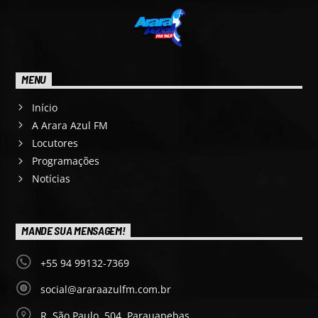
MENU
Início
A Arara Azul FM
Locutores
Programações
Notícias
MANDE SUA MENSAGEM!
+55 94 99132-7369
social@araraazulfm.com.br
R. São Paulo, 504, Parauapebas