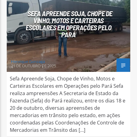
SEFA APREENDE SOJA, CHOPE DE
VINHO, MOTOS E CARTEIRAS
ESCOLARES EM OPERAÇÕES PELO
PARÁ
Arara Azul FM
Henrique Gonzaga
21 DE OUTUBRO DE 2025
Sefa Apreende Soja, Chope de Vinho, Motos e
Carteiras Escolares em Operações pelo Pará Sefa
realiza ampreensões A Secretaria de Estado da
Fazenda (Sefa) do Pará realizou, entre os dias 18 e
20 de outubro, diversas apreensões de
mercadorias em trânsito pelo estado, em ações
coordenadas pelas Coordenações de Controle de
Mercadorias em Trânsito das […]