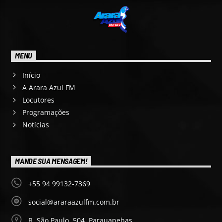
MENU
Início
A Arara Azul FM
Locutores
Programações
Notícias
MANDE SUA MENSAGEM!
+55 94 99132-7369
social@araraazulfm.com.br
R. São Paulo, 504, Parauapebas