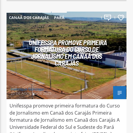
CANAÃ DOS CARAJÁS
PARÁ
1
1
PARAUAPEBAS
UNIFESSPA PROMOVE PRIMEIRA
FORMATURA DO CURSO DE
JORNALISMO EM CANAÃ DOS
CARAJÁS
Henrique Gonzaga
22 DE AGOSTO DE 2025
Unifesspa promove primeira formatura do Curso
de Jornalismo em Canaã dos Carajás Primeira
formatura de Jornalismo em Canaã dos Carajás A
Universidade Federal do Sul e Sudeste do Pará