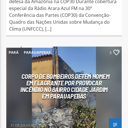
defesa da Amazônia na COP30 Durante cobertura
especial da Rádio Arara Azul FM na 30ª
Conferência das Partes (COP30) da Convenção-
Quadro das Nações Unidas sobre Mudança do
Clima (UNFCCC), […]
PARÁ
PARAUAPEBAS
3
CORPO DE BOMBEIROS DETÉM HOMEM
EM FLAGRANTE POR PROVOCAR
INCÊNDIO NO BAIRRO CIDADE JARDIM
EM PARAUAPEBAS
Henrique Gonzaga
31 DE JULHO DE 2025