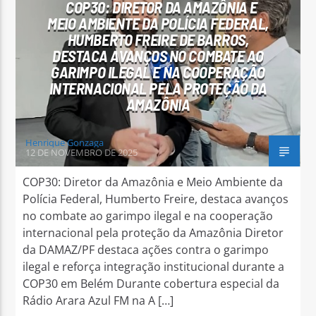
COP30: DIRETOR DA AMAZÔNIA E
MEIO AMBIENTE DA POLÍCIA FEDERAL,
HUMBERTO FREIRE DE BARROS,
DESTACA AVANÇOS NO COMBATE AO
GARIMPO ILEGAL E NA COOPERAÇÃO
INTERNACIONAL PELA PROTEÇÃO DA
Arara Azul FM
AMAZÔNIA
Henrique Gonzaga
12 DE NOVEMBRO DE 2025
COP30: Diretor da Amazônia e Meio Ambiente da
Polícia Federal, Humberto Freire, destaca avanços
no combate ao garimpo ilegal e na cooperação
internacional pela proteção da Amazônia Diretor
da DAMAZ/PF destaca ações contra o garimpo
ilegal e reforça integração institucional durante a
COP30 em Belém Durante cobertura especial da
Rádio Arara Azul FM na A […]