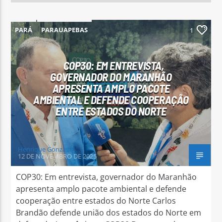
PARÁ
PARAUAPEBAS
1
COP30: EM ENTREVISTA,
GOVERNADOR DO MARANHÃO
APRESENTA AMPLO PACOTE
AMBIENTAL E DEFENDE COOPERAÇÃO
ENTRE ESTADOS DO NORTE
Henrique Gonzaga
12 DE NOVEMBRO DE 2025
COP30: Em entrevista, governador do Maranhão
apresenta amplo pacote ambiental e defende
cooperação entre estados do Norte Carlos
Brandão defende união dos estados do Norte em