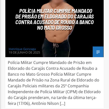
POLÍCIA MILITAR CUMPRE MANDADO
DE PRISÃO EM ELDORADO DO CARAJÁS
CONTRA ACUSADO DE ROUBO A BANCO
NO MATO GROSSO
Arara Azul FM
Henrique Gonzaga
19 DE JUNHO DE 2025
Polícia Militar Cumpre Mandado de Prisão em
Eldorado do Carajás Contra Acusado de Roubo a
Banco no Mato Grosso Polícia Militar Cumpre
Mandado de Prisão na Zona Rural de Eldorado do
Carajás Policiais militares da 25ª Companhia
Independente de Polícia Militar (CIPM) de Eldorado
do Carajás prenderam, na tarde da última terça-
feira (17/06), Antônio Nilson […]