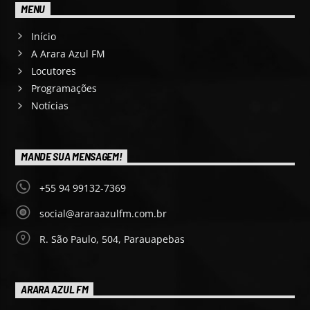
MENU
Início
A Arara Azul FM
Locutores
Programações
Notícias
MANDE SUA MENSAGEM!
+55 94 99132-7369
social@araraazulfm.com.br
R. São Paulo, 504, Parauapebas
ARARA AZUL FM