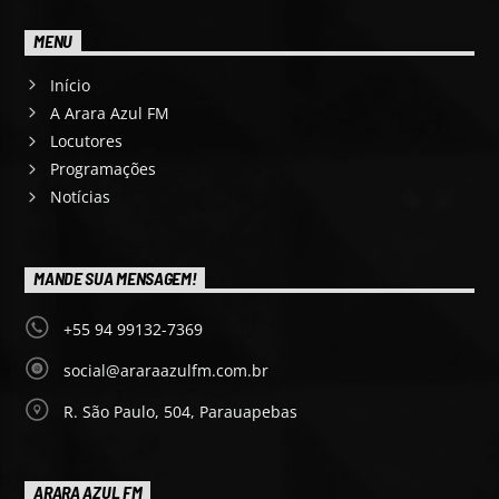
MENU
Início
A Arara Azul FM
Locutores
Programações
Notícias
MANDE SUA MENSAGEM!
+55 94 99132-7369
social@araraazulfm.com.br
R. São Paulo, 504, Parauapebas
ARARA AZUL FM