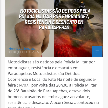
MOTOCICLISTAS SÃO DETIDOS PELA
POLÍCIA MILITAR POR EMBRIAGUEZ,
RESISTÊNCIA E DESACATO EM
PARAUAPEBAS
Arara Azul FM
Henrique Gonzaga
15 DE JULHO DE 2025
Motociclistas são detidos pela Polícia Militar por
embriaguez, resistência e desacato em
Parauapebas Motociclistas são Detidos:
Ocorrência e Local do Fato Na noite de segunda-
feira (14/07), por volta das 20h30, a Polícia Militar
do 23° Batalhão de Parauapebas, deteve dois
homens acusados de embriaguez ao volante,
resistência e desacato. A ocorrência aconteceu na