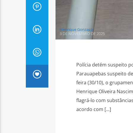
Henrique Gonzaga
3 DE NOVEMBRO DE 2025
Polícia detém suspeito p
Parauapebas suspeito de
feira (30/10), o grupame
Henrique Oliveira Nascim
flagrá-lo com substância
acordo com […]