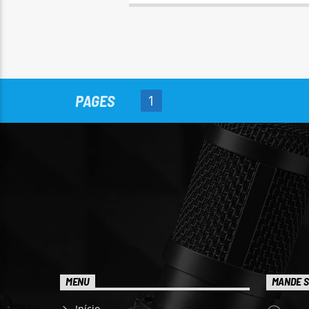
PAGES
1
MENU
MANDE S
Início