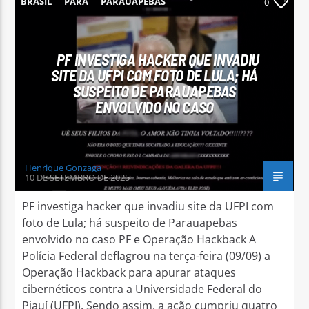
BRASIL
PARÁ
PARAUAPEBAS
0
PF INVESTIGA HACKER QUE INVADIU
SITE DA UFPI COM FOTO DE LULA; HÁ
SUSPEITO DE PARAUAPEBAS
Arara Azul FM
ENVOLVIDO NO CASO
Henrique Gonzaga
10 DE SETEMBRO DE 2025
PF investiga hacker que invadiu site da UFPI com
foto de Lula; há suspeito de Parauapebas
envolvido no caso PF e Operação Hackback A
Polícia Federal deflagrou na terça-feira (09/09) a
Operação Hackback para apurar ataques
cibernéticos contra a Universidade Federal do
Piauí (UFPI). Sendo assim, a ação cumpriu quatro