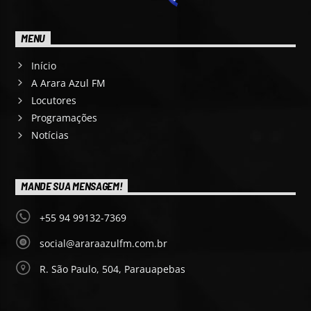
MENU
Início
A Arara Azul FM
Locutores
Programações
Notícias
MANDE SUA MENSAGEM!
+55 94 99132-7369
social@araraazulfm.com.br
R. São Paulo, 504, Parauapebas