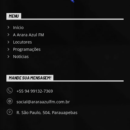
MENU
Início
A Arara Azul FM
Locutores
Programações
Notícias
MANDE SUA MENSAGEM!
+55 94 99132-7369
social@araraazulfm.com.br
R. São Paulo, 504, Parauapebas