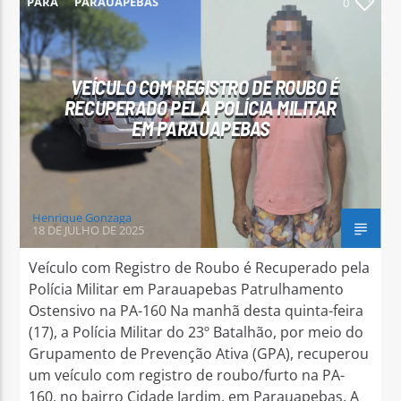
PARÁ
PARAUAPEBAS
0
VEÍCULO COM REGISTRO DE ROUBO É
RECUPERADO PELA POLÍCIA MILITAR
Arara Azul FM
EM PARAUAPEBAS
Henrique Gonzaga
18 DE JULHO DE 2025
Veículo com Registro de Roubo é Recuperado pela
Polícia Militar em Parauapebas Patrulhamento
Ostensivo na PA-160 Na manhã desta quinta-feira
(17), a Polícia Militar do 23º Batalhão, por meio do
Grupamento de Prevenção Ativa (GPA), recuperou
um veículo com registro de roubo/furto na PA-
160, no bairro Cidade Jardim, em Parauapebas. A