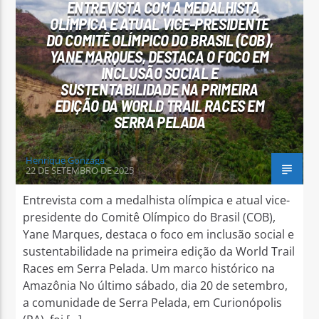
ENTREVISTA COM A MEDALHISTA
OLÍMPICA E ATUAL VICE-PRESIDENTE
DO COMITÊ OLÍMPICO DO BRASIL (COB),
YANE MARQUES, DESTACA O FOCO EM
INCLUSÃO SOCIAL E
SUSTENTABILIDADE NA PRIMEIRA
Arara Azul FM
EDIÇÃO DA WORLD TRAIL RACES EM
SERRA PELADA
Henrique Gonzaga
22 DE SETEMBRO DE 2025
Entrevista com a medalhista olímpica e atual vice-
presidente do Comitê Olímpico do Brasil (COB),
Yane Marques, destaca o foco em inclusão social e
sustentabilidade na primeira edição da World Trail
Races em Serra Pelada. Um marco histórico na
Amazônia No último sábado, dia 20 de setembro,
a comunidade de Serra Pelada, em Curionópolis