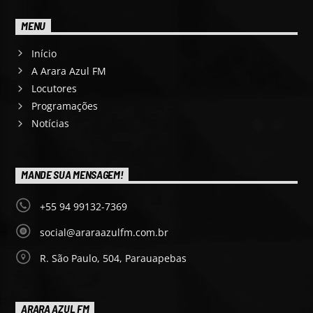
MENU
Início
A Arara Azul FM
Locutores
Programações
Notícias
MANDE SUA MENSAGEM!
+55 94 99132-7369
social@araraazulfm.com.br
R. São Paulo, 504, Parauapebas
ARARA AZUL FM